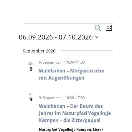
Veranstaltungen
Veranstal
Veranst
Suche
Liste
Ansicht
Suche
06.09.2026
 - 
07.10.2026
Navigat
und
Datum
Ansichten,
September 2026
wählen.
Navigation
6. September | 10:00
–
11:00
SO.
6
Waldbaden – Morgenfrische
mit Augenübungen
MI.
9. September | 16:30
–
17:30
9
Waldbaden – Der Baum des
Jahres im Naturpfad Vogelkoje
Kampen – die Zitterpappel
Naturpfad Vogelkoje Kampen, Lister