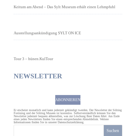
Keitum am Abend – Das Sylt Museum erhält einen Lehmpfuhl
Ausstellungsankündigung SYLT ON ICE
Tour 3 – hünen.KulTour
NEWSLETTER
ABONNIEREN
Er erscheint monatlich und kann jederzeit gekündigt twerden. Der Newsletter der Sölring
Foriining und der Sölring Museen ist kostenlos. Selbstverständlich können Sie den
Newsletter jederzeit bequem abbestellen, was zur Löschung Ihrer Daten führt. Am Ende
eines jeden Newsletters finden Sie einen entsprechenden Abmeldelink. Weitere
Informationen finden Sie in unserer
Datenschutzerklärung
.
Suchen