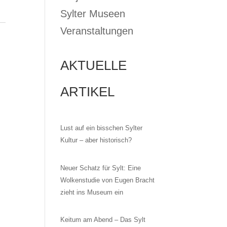
ANSTALTUNGEN
Sylter Museen
ANSICHTEN-
HE
Veranstaltungen
NAVIGATION
D
AKTUELLE
ICHTEN,
ARTIKEL
IGATION
Lust auf ein bisschen Sylter
Kultur – aber historisch?
Neuer Schatz für Sylt: Eine
Wolkenstudie von Eugen Bracht
zieht ins Museum ein
Keitum am Abend – Das Sylt