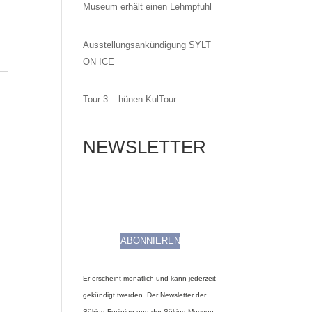
Museum erhält einen Lehmpfuhl
Ausstellungsankündigung SYLT
ON ICE
Tour 3 – hünen.KulTour
NEWSLETTER
ABONNIEREN
Er erscheint monatlich und kann jederzeit
gekündigt twerden. Der Newsletter der
Sölring Foriining und der Sölring Museen