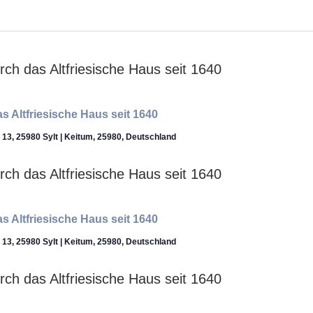
VER
SUC
UN
ANS
s Altfriesische Haus seit 1640
f 13, 25980 Sylt | Keitum, 25980, Deutschland
NAV
s Altfriesische Haus seit 1640
f 13, 25980 Sylt | Keitum, 25980, Deutschland