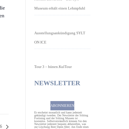
die
Museum erhält einen Lehmpfuhl
nen
Ausstellungsankündigung SYLT
ON ICE
Tour 3 – hünen.KulTour
NEWSLETTER
ABONNIEREN
Er erscheint monatlich und kann jederzeit
gekündigt twerden. Der Newsletter der Sölring
Foriining und der Sölring Museen ist
kostenlos. Selbstverständlich können Sie den
Newsletter jederzeit bequem abbestellen, was
26
zur Löschung Ihrer Daten führt. Am Ende eines