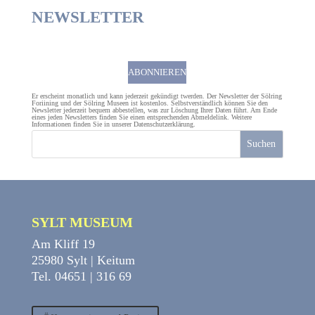
NEWSLETTER
ABONNIEREN
Er erscheint monatlich und kann jederzeit gekündigt twerden. Der Newsletter der Sölring
Foriining und der Sölring Museen ist kostenlos. Selbstverständlich können Sie den
Newsletter jederzeit bequem abbestellen, was zur Löschung Ihrer Daten führt. Am Ende
eines jeden Newsletters finden Sie einen entsprechenden Abmeldelink. Weitere
Informationen finden Sie in unserer
Datenschutzerklärung
.
Suchen
SYLT MUSEUM
Am Kliff 19
25980 Sylt | Keitum
Tel. 04651 | 316 69