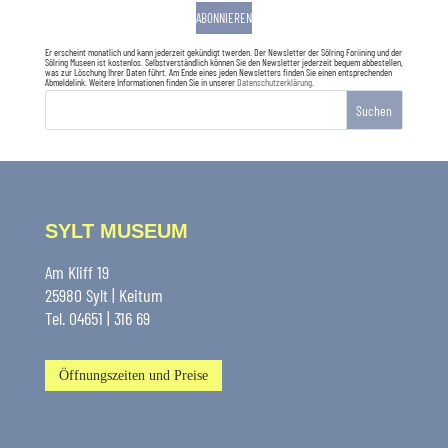
ABONNIEREN
Er erscheint monatlich und kann jederzeit gekündigt twerden. Der Newsletter der Sölring Foriining und der
Sölring Museen ist kostenlos. Selbstverständlich können Sie den Newsletter jederzeit bequem abbestellen,
was zur Löschung Ihrer Daten führt. Am Ende eines jeden Newsletters finden Sie einen entsprechenden
Abmeldelink. Weitere Informationen finden Sie in unserer
Datenschutzerklärung
.
Suchen
SYLT MUSEUM
Am Kliff 19
25980 Sylt | Keitum
Tel. 04651 | 316 69
Öffnungszeiten und Preise