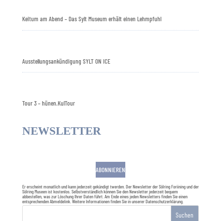
Keitum am Abend – Das Sylt Museum erhält einen Lehmpfuhl
Ausstellungsankündigung SYLT ON ICE
Tour 3 – hünen.KulTour
NEWSLETTER
ABONNIEREN
Er erscheint monatlich und kann jederzeit gekündigt twerden. Der Newsletter der Sölring Foriining und der
Sölring Museen ist kostenlos. Selbstverständlich können Sie den Newsletter jederzeit bequem
abbestellen, was zur Löschung Ihrer Daten führt. Am Ende eines jeden Newsletters finden Sie einen
entsprechenden Abmeldelink. Weitere Informationen finden Sie in unserer
Datenschutzerklärung
.
Suchen