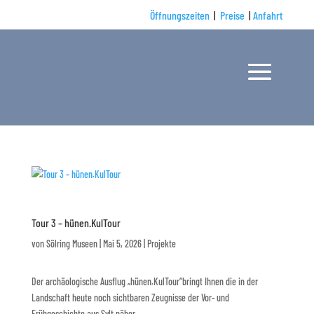
Öffnungszeiten
|
Preise
|
Anfahrt
Tour 3 – hünen.KulTour
von
Sölring Museen
|
Mai 5, 2026
|
Projekte
Der archäologische Ausflug „hünen.KulTour“bringt Ihnen die in der
Landschaft heute noch sichtbaren Zeugnisse der Vor- und
Frühgeschichte aus Sylt näher.