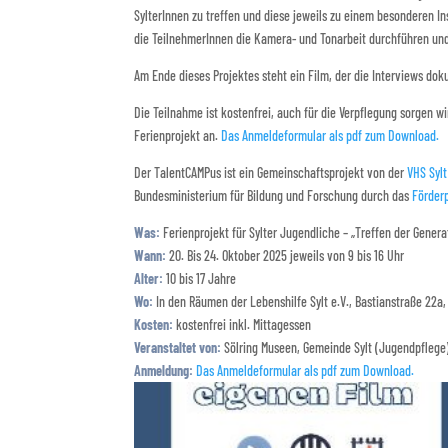
SylterInnen zu treffen und diese jeweils zu einem besonderen I
die TeilnehmerInnen die Kamera- und Tonarbeit durchführen und
Am Ende dieses Projektes steht ein Film, der die Interviews dok
Die Teilnahme ist kostenfrei, auch für die Verpflegung sorgen w
Ferienprojekt an.
Das Anmeldeformular als pdf zum Download.
Der TalentCAMPus ist ein Gemeinschaftsprojekt von der
VHS Sylt
Bundesministerium für Bildung und Forschung durch das
Förderp
Was:
Ferienprojekt für Sylter Jugendliche – „Treffen der Genera
Wann:
20. Bis 24. Oktober 2025 jeweils von 9 bis 16 Uhr
Alter:
10 bis 17 Jahre
Wo:
In den Räumen der Lebenshilfe Sylt e.V., Bastianstraße 22a
Kosten:
kostenfrei inkl. Mittagessen
Veranstaltet von:
Sölring Museen, Gemeinde Sylt (Jugendpflege)
Anmeldung:
Das Anmeldeformular als pdf zum Download.