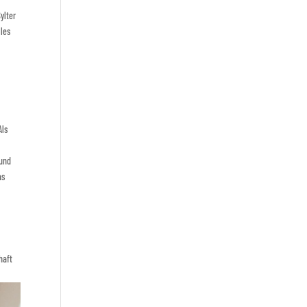
ylter
lles
Als
 und
as
haft