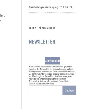
Ausstellungsankündigung SYLT ON ICE
lten.
f
Tour 3 – hünen.KulTour
NEWSLETTER
ABONNIEREN
Er erscheint monatlich und kann jederzeit gekündigt
twerden. Der Newsletter der Sölring Foriining und der
Sölring Museen ist kostenlos. Selbstverständlich können
Sie den Newsletter jederzeit bequem abbestellen, was
zur Löschung Ihrer Daten führt. Am Ende eines jeden
Newsletters finden Sie einen entsprechenden
Abmeldelink. Weitere Informationen finden Sie in
unserer
Datenschutzerklärung
.
Suchen