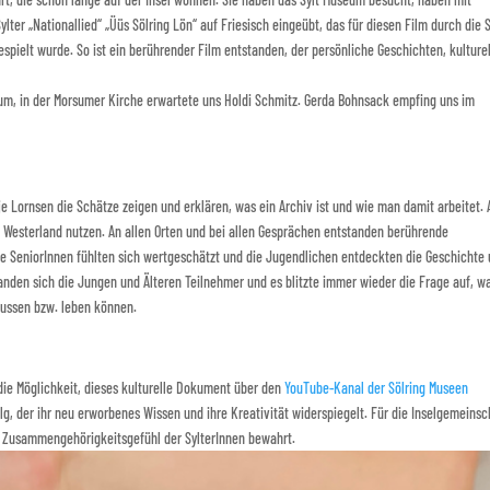
lter „Nationallied“ „Üüs Sölring Lön“ auf Friesisch eingeübt, das für diesen Film durch die S
spielt wurde. So ist ein berührender Film entstanden, der persönliche Geschichten, kulture
um, in der Morsumer Kirche erwartete uns Holdi Schmitz. Gerda Bohnsack empfing uns im
je Lornsen die Schätze zeigen und erklären, was ein Archiv ist und wie man damit arbeitet. 
in Westerland nutzen. An allen Orten und bei allen Gesprächen entstanden berührende
ie SeniorInnen fühlten sich wertgeschätzt und die Jugendlichen entdeckten die Geschichte
banden sich die Jungen und Älteren Teilnehmer und es blitzte immer wieder die Frage auf, w
lussen bzw. leben können.
die Möglichkeit, dieses kulturelle Dokument über den
YouTube-Kanal der Sölring Museen
olg, der ihr neu erworbenes Wissen und ihre Kreativität widerspiegelt. Für die Inselgemeinsc
as Zusammengehörigkeitsgefühl der SylterInnen bewahrt.