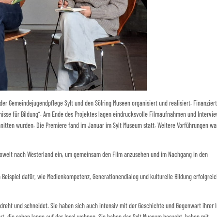
der Gemeindejugendpflege Sylt und den Sölring Museen organisiert und realisiert. Finanzier
isse für Bildung“. Am Ende des Projektes lagen eindrucksvolle Filmaufnahmen und Intervi
hnitten wurden. Die Premiere fand im Januar im Sylt Museum statt. Weitere Vorführungen w
 Kinowelt nach Westerland ein, um gemeinsam den Film anzusehen und im Nachgang in den
in Beispiel dafür, wie Medienkompetenz, Generationendialog und kulturelle Bildung erfolgrei
dreht und schneidet. Sie haben sich auch intensiv mit der Geschichte und Gegenwart ihrer I
rt, die schon lange auf der Insel wohnen. Sie haben das Sylt Museum besucht, haben mit