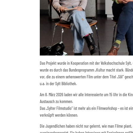
Das Projekt wurde in Kooperation mit der Volkshochschule Sylt, 
wurde es durch das Bundesprogramm „Kultur macht stark. Bündn
vor, die zu einem sehenswerten Film unter dem Titel „Söl“ gesc
u.a. in der Sylt Bibliothek.
Am 8. März 2026 laden wir alle Interessierte um 15 Uhr in die
Austausch zu kommen.
Das „Sylter Filmstudio“ ist mehr als ein Filmworkshop – es ist e
verknüpft werden können.
Die Jugendlichen haben nicht nur gelernt, wie man Filme plant, 
auseinandergesetzt. Sie haben Interviews mit SeniorInnen gefüh