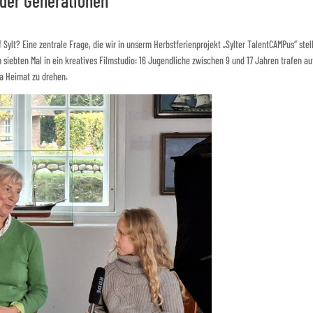
n der Generationen
ylt? Eine zentrale Frage, die wir in unserm Herbstferienprojekt „Sylter TalentCAMPus“ stel
m siebten Mal in ein kreatives Filmstudio: 16 Jugendliche zwischen 9 und 17 Jahren trafen au
a Heimat zu drehen.