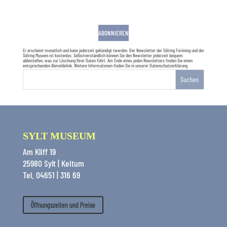
ABONNIEREN
Er erscheint monatlich und kann jederzeit gekündigt twerden. Der Newsletter der Sölring Foriining und der
Sölring Museen ist kostenlos. Selbstverständlich können Sie den Newsletter jederzeit bequem
abbestellen, was zur Löschung Ihrer Daten führt. Am Ende eines jeden Newsletters finden Sie einen
entsprechenden Abmeldelink. Weitere Informationen finden Sie in unserer
Datenschutzerklärung
.
Suchen
SYLT MUSEUM
Am Kliff 19
25980 Sylt | Keitum
Tel. 04651 | 316 69
Öffnungszeiten und Preise