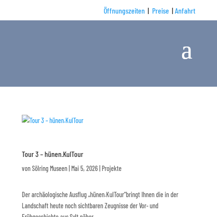
Öffnungszeiten
|
Preise
|
Anfahrt
Tour 3 – hünen.KulTour
von
Sölring Museen
|
Mai 5, 2026
|
Projekte
Der archäologische Ausflug „hünen.KulTour“bringt Ihnen die in der
Landschaft heute noch sichtbaren Zeugnisse der Vor- und
Frühgeschichte aus Sylt näher.